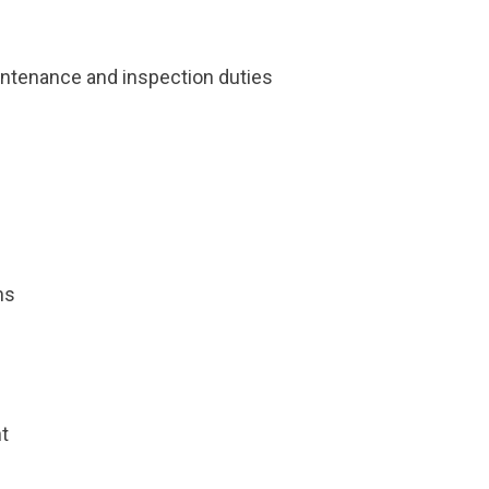
aintenance and inspection duties
ns
t