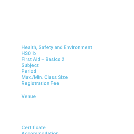
Skip
to
content
Health, Safety and Environment
HS01b
First Aid – Basics 2
Subject
Period
Max./Min. Class Size
Registration Fee
Venue
Certificate
Accommodation