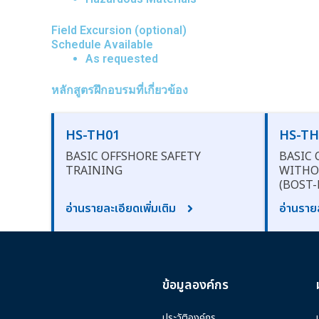
Field Excursion (optional)
Schedule Available
As requested
หลักสูตรฝึกอบรมที่เกี่ยวข้อง
HS-TH01
HS-TH
BASIC OFFSHORE SAFETY
BASIC 
TRAINING
WITHO
(BOST-
อ่านรายละเอียดเพิ่มเติม
อ่านรายล
ข้อมูลองค์กร
ประวัติองค์กร