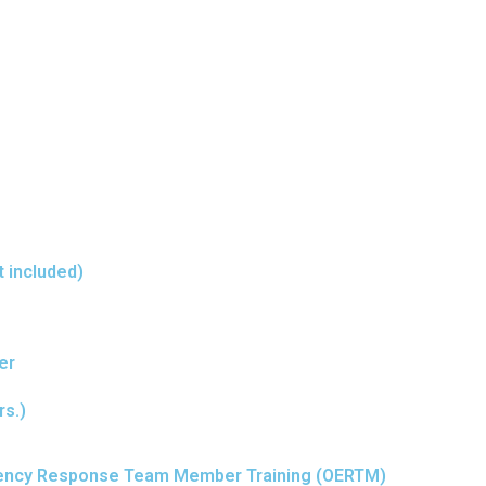
t included)
er
rs.)
ergency Response Team Member Training (OERTM)