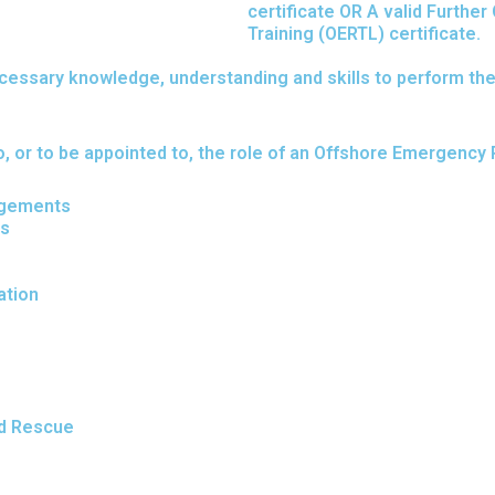
certificate OR A valid Furt
Training (OERTL) certificate.
necessary knowledge, understanding and skills to perform 
to, or to be appointed to, the role of an Offshore Emergen
ngements
es
ation
nd Rescue