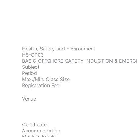
Skip
to
content
Health, Safety and Environment
HS-OP03
BASIC OFFSHORE SAFETY INDUCTION & EMERG
Subject
Period
Max./Min. Class Size
Registration Fee
Venue
Certificate
Accommodation
Meals & Break