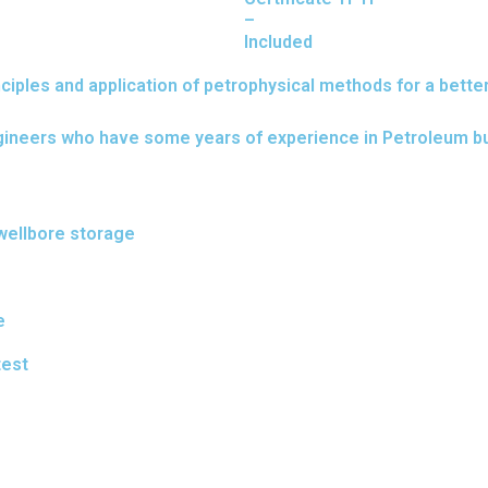
–
Included
nciples and application of petrophysical methods for a bette
engineers who have some years of experience in Petroleum b
 wellbore storage
e
test