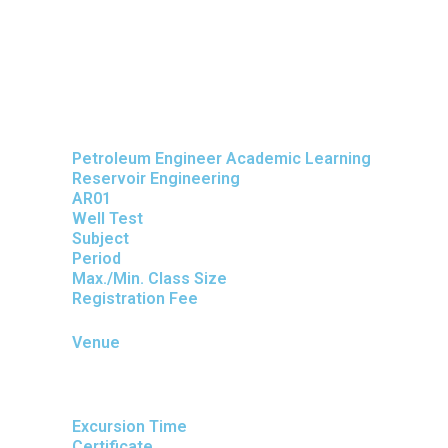
Skip
to
content
Petroleum Engineer Academic Learning
Reservoir Engineering
AR01
Well Test
Subject
Period
Max./Min. Class Size
Registration Fee
Venue
Excursion Time
Certificate